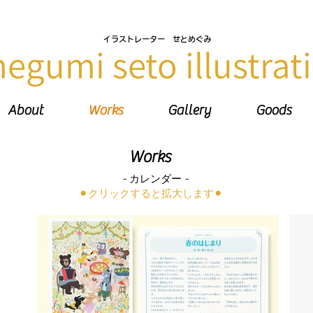
イラストレーター せとめぐみ
megumi seto illustrat
About
Works
Gallery
Goods
Works
-
-
カレンダー
​⚫︎クリックすると拡大します⚫︎