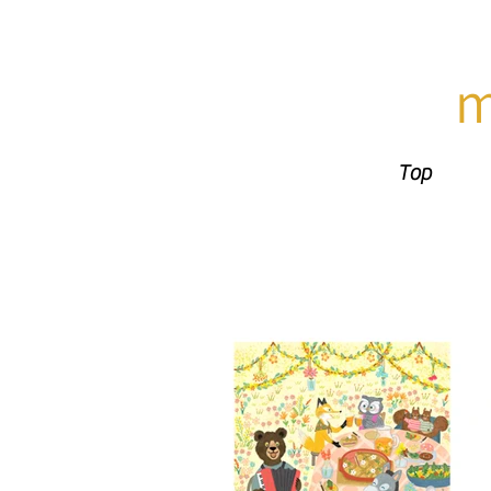
​
Top