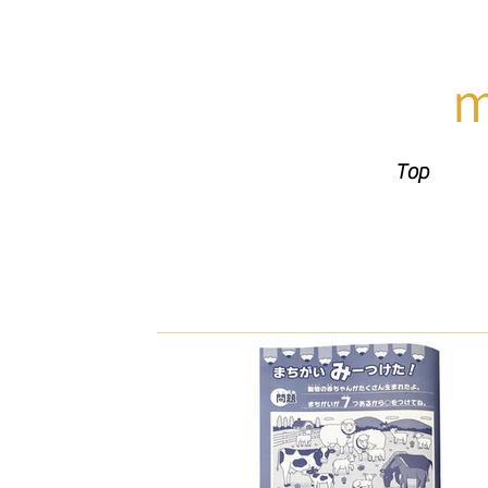
​
Top